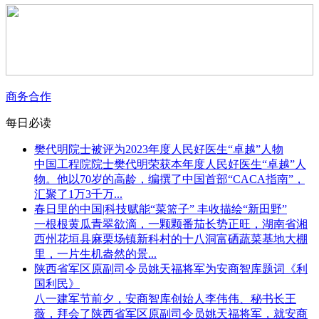
商务合作
每日必读
樊代明院士被评为2023年度人民好医生“卓越”人物
​中国工程院院士樊代明荣获本年度人民好医生“卓越”人
物。他以70岁的高龄，编撰了中国首部“CACA指南”，
汇聚了1万3千万...
春日里的中国|科技赋能“菜篮子” 丰收描绘“新田野”
一根根黄瓜青翠欲滴，一颗颗番茄长势正旺，湖南省湘
西州花垣县麻栗场镇新科村的十八洞富硒蔬菜基地大棚
里，一片生机盎然的景...
陕西省军区原副司令员姚天福将军为安商智库题词《利
国利民》
八一建军节前夕，安商智库创始人李伟伟、秘书长王
薇，拜会了陕西省军区原副司令员姚天福将军，就安商