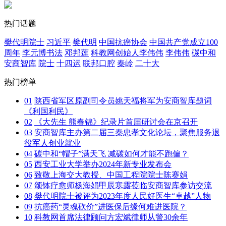
热门话题
樊代明院士
习近平
樊代明
中国抗癌协会
中国共产党成立100
周年
李元博书法
邓邦莲
科教网创始人李伟伟
李伟伟
碳中和
安商智库
院士
十四运
联邦口腔
秦岭
二十大
热门榜单
01
陕西省军区原副司令员姚天福将军为安商智库题词
《利国利民》
02
《大先生 熊春锦》纪录片首届研讨会在京召开
03
安商智库主办第二届三秦忠孝文化论坛，聚焦服务退
役军人创业就业
04
碳中和“帽子”满天飞 减碳如何才能不跑偏？
05
西安工业大学举办2024年新专业发布会
06
致敬上海交大教授、中国工程院院士陈赛娟
07
颂钵疗愈师杨海娟甲辰寒露莅临安商智库参访交流
08
樊代明院士被评为2023年度人民好医生“卓越”人物
09
抗癌药“灵魂砍价”进医保后缘何难进医院？
10
科教网首席法律顾问方宏斌律师从警30余年