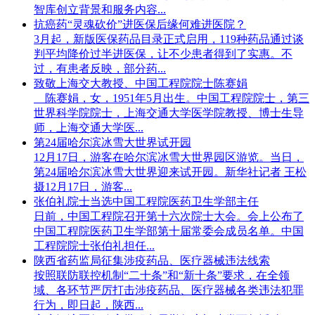
智库创立背景和服务内容...
抗癌药“灵魂砍价”进医保后缘何难进医院？
3月起，新版医保药品目录正式启用，119种药品通过谈
判平均降价过半进医保，让不少患者得到了实惠。不
过，有患者反映，部分药...
致敬上海交大教授、中国工程院院士陈赛娟
陈赛娟，女，1951年5月出生。中国工程院院士，第三
世界科学院院士，上海交通大学医学院教授、博士生导
师，上海交通大学医...
第24届哈尔滨冰雪大世界试开园
12月17日，游客在哈尔滨冰雪大世界园区游览。当日，
第24届哈尔滨冰雪大世界迎来试开园。新华社记者 王松
摄12月17日，游客...
张伯礼院士当选中国工程院医药卫生学部主任
日前，中国工程院召开第十六次院士大会。会上公布了
中国工程院医药卫生学部第十届常委会成员名单。中国
工程院院士张伯礼担任...
陕西省药监局征集涉疫药品、医疗器械违法线索
按照联防联控机制“二十条”和“新十条”要求，在全领
域、各环节严厉打击涉疫药品、医疗器械各类违法犯罪
行为，即日起，陕西...