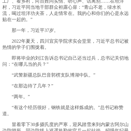
工厂、看乡村，向百姓问实情、听心声、话离别……在坦洋
村，习近平同当地干部群众袒露心扉：“青山不老，绿水长
流，喝过坦洋功夫茶，人走情常在。我的心和你们的心是永远
贴在一起的。”
那一年，习近平37岁。
2022年夏天，四川宜宾学院求实会堂里，习近平总书记被
热情的学子们围拢着。
即将毕业的刘江告诉总书记自己还当过兵，总书记关切地
问：“在哪儿当的兵？”
“武警新疆总队巴音郭楞支队博湖中队。”
“在那边待了几年？”
“两年。”
“有这个经历很好，钢铁就是这样炼成的。”总书记称赞
道。
冒着零下30多摄氏度的严寒，迎风踏雪来到内蒙古阿尔山
边防哨所，同边防线上巡逻执勤的官兵一起站岗，招呼年纪最