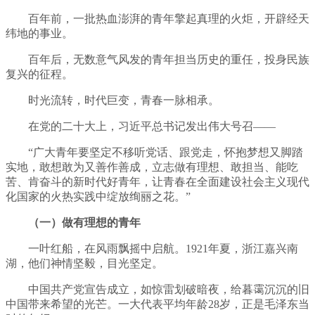
百年前，一批热血澎湃的青年擎起真理的火炬，开辟经天
纬地的事业。
百年后，无数意气风发的青年担当历史的重任，投身民族
复兴的征程。
时光流转，时代巨变，青春一脉相承。
在党的二十大上，习近平总书记发出伟大号召——
“广大青年要坚定不移听党话、跟党走，怀抱梦想又脚踏
实地，敢想敢为又善作善成，立志做有理想、敢担当、能吃
苦、肯奋斗的新时代好青年，让青春在全面建设社会主义现代
化国家的火热实践中绽放绚丽之花。”
（一）做有理想的青年
一叶红船，在风雨飘摇中启航。1921年夏，浙江嘉兴南
湖，他们神情坚毅，目光坚定。
中国共产党宣告成立，如惊雷划破暗夜，给暮霭沉沉的旧
中国带来希望的光芒。一大代表平均年龄28岁，正是毛泽东当