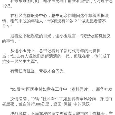
在最艰难的时刻，谢小玉见到了前来看望他们的习近平总
书记。
在社区党群服务中心，总书记亲切地问这个戴着黑框眼
镜、稚气未脱的年轻人：“你有没有20岁？”“做志愿者苦不
苦？”
迎着总书记温暖的目光，谢小玉坦言：“我想做些有意义
的事情。”
从谢小玉身上，总书记看到了新时代青年的无畏担
当：“过去有人说他们是娇滴滴的一代，但现在看，他们成了
抗疫一线的主力军”。
有责任有担当，青春才会闪光。
“95后”社区医生甘如意在工作中（资料照片）。新华社发
疫情汹汹，“95后”社区医生甘如意冒着寒风冷雨、穿过白
昼黑夜，独自骑行300公里，返回“风暴”中的武汉；
决战脱贫，不满30岁的黄文秀放弃大城市的工作机会，主