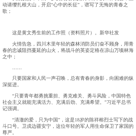
动请缨扎根大山，开启“心中的长征”，谱写了无悔的青春之
歌；
这是黄文秀生前的工作照（资料照片）。新华社发
火情告急，四川木里年轻的森林消防员们奋不顾身，用青
春的忠诚阻挡蔓延的山火，将战斗的英姿定格在凉山万顷林海
之中；
……
只要国家和人民一声召唤，总有青春的身影，向困难的纵
深挺进。
“只要青年都勇挑重担、勇克难关、勇斗风险，中国特色
社会主义就能充满活力、充满后劲、充满希望。”习近平总书
记强调。
“清澈的爱，只为中国”，这是18岁的陈祥榕烈士写下的战
斗口号。卫戍边疆安宁，这位年轻的军人用生命保卫了家国的
尊严。