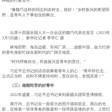
种植的行家里手。
“像魏巧这样的同志到农村去，很好！”乡村振兴的希望田
野，是青年人干事创业的舞台。
出席十四届全国人大一次会议的魏巧代表在发言（2023年
3月5日摄）。新华社记者 李学仁 摄
林海田野、海岛边疆、车间厂房……放眼中国，奋力打拼
的青年身影忙碌在新时代的广阔天地里。
“时代呼唤担当，民族振兴是青年的责任。”
习近平总书记的话语鼓舞着青年人的心：“青年怀壮志，
立功正当时，此时不搏更待何时，责任担当，舍我其谁！”
（三）做能吃苦的好青年
2022年盛夏，习近平总书记来到新疆兵团军垦博物馆。
展厅内，总书记在一面偌大的照片墙前驻足。黑白的光
影，定格着一张张青春的脸庞和一段筚路蓝缕的岁月。上世纪