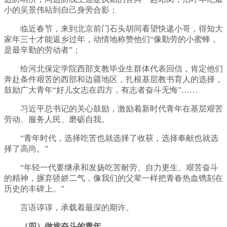
小的吴景伟站到自己身旁合影；
临近春节，来到北京前门石头胡同看望快递小哥，得知大
家年三十才能返乡过年，动情地称赞他们“像勤劳的小蜜蜂，
是最辛勤的劳动者”；
给河北保定学院西部支教毕业生群体代表回信，肯定他们
奔赴条件艰苦的西部和边疆地区，扎根基层教书育人的选择，
鼓励广大青年“好儿女志在四方，有志者奋斗无悔”……
习近平总书记的关心鼓励，激励着新时代青年在基层艰苦
劳动、服务人民、磨砺自我。
“青年时代，选择吃苦也就选择了收获，选择奉献也就选
择了高尚。”
“年轻一代要继承和发扬吃苦耐劳、自力更生、艰苦奋斗
的精神，摒弃骄娇二气，像我们的父辈一样把青春热血镌刻在
历史的丰碑上。”
言语谆谆，承载着最深的期许。
（四）做肯奋斗的青年