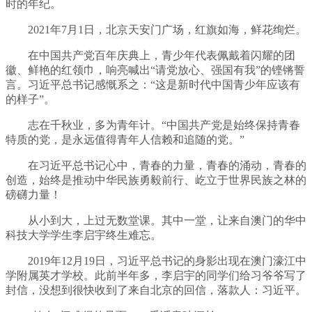
时的年纪。
2021年7月1日，北京天安门广场，红旗如海，鲜花绚烂。
在中国共产党百年庆典上，青少年代表佩戴着闪耀的团
徽、鲜艳的红领巾，响亮喊出“请党放心、强国有我”的铿锵誓
言。习近平总书记感慨系之：“这是新时代中国青少年应该有
的样子”。
志在千秋业，多为青年计。“中国共产党是始终保持青春
特质的党，是永远值得青年人信赖和追随的党。”
在习近平总书记心中，青春的力量，青春的涌动，青春的
创造，始终是推动中华民族勇毅前行、屹立于世界民族之林的
磅礴力量！
从小到大，上过无数堂课。其中一堂，让来自澳门的华中
科技大学学生李启宇终生难忘。
2019年12月19日，习近平总书记的身影出现在澳门濠江中
学附属英才学校。此前半年多，李启宇的同学们给习爷爷写了
封信，没想到很快收到了来自北京的回信，落款人：习近平。