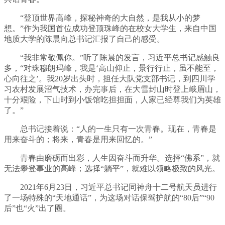
“登顶世界高峰，探秘神奇的大自然，是我从小的梦
想。”作为我国首位成功登顶珠峰的在校女大学生，来自中国
地质大学的陈晨向总书记汇报了自己的感受。
“我非常敬佩你。”听了陈晨的发言，习近平总书记感触良
多，“对珠穆朗玛峰，我是‘高山仰止，景行行止，虽不能至，
心向往之’。我20岁出头时，担任大队党支部书记，到四川学
习农村发展沼气技术，办完事后，在大雪封山时登上峨眉山，
十分艰险，下山时到小饭馆吃担担面，人家已经尊我们为英雄
了。”
总书记接着说：“人的一生只有一次青春。现在，青春是
用来奋斗的；将来，青春是用来回忆的。”
青春由磨砺而出彩，人生因奋斗而升华。选择“佛系”，就
无法攀登事业的高峰；选择“躺平”，就难以领略极致的风光。
2021年6月23日，习近平总书记同神舟十二号航天员进行
了一场特殊的“天地通话”，为这场对话保驾护航的“80后”“90
后”也“火”出了圈。