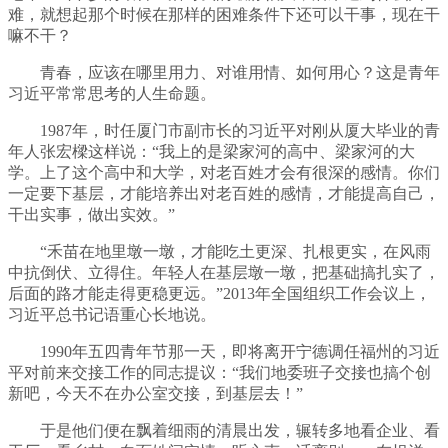
难，就想起那个时候在那样的困难条件下还可以干事，现在干
嘛不干？
青春，应该在哪里用力、对谁用情、如何用心？这是青年
习近平常常思考的人生命题。
1987年，时任厦门市副市长的习近平对刚从厦大毕业的青
年人张宏樑这样说：“我上的是梁家河的高中、梁家河的大
学。上了这个高中和大学，对老百姓才会有很深的感情。你们
一定要下基层，才能培养出对老百姓的感情，才能提高自己，
干出实事，做出实效。”
“禾苗在地里墩一墩，才能吃土更深、扎根更实，在风雨
中抗倒伏、立得住。年轻人在基层墩一墩，把基础搞扎实了，
后面的路才能走得更稳更远。”2013年全国组织工作会议上，
习近平总书记语重心长地说。
1990年五四青年节那一天，即将离开宁德调任福州的习近
平对前来交接工作的同志提议：“我们地委班子交接也搞个创
新吧，今天不在办公室交接，到基层去！”
于是他们便在飘着细雨的清晨出发，辗转多地看企业、看