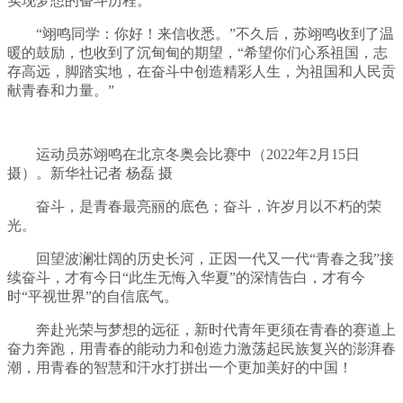
实现梦想的奋斗历程。
“翊鸣同学：你好！来信收悉。”不久后，苏翊鸣收到了温
暖的鼓励，也收到了沉甸甸的期望，“希望你们心系祖国，志
存高远，脚踏实地，在奋斗中创造精彩人生，为祖国和人民贡
献青春和力量。”
运动员苏翊鸣在北京冬奥会比赛中（2022年2月15日
摄）。新华社记者 杨磊 摄
奋斗，是青春最亮丽的底色；奋斗，许岁月以不朽的荣
光。
回望波澜壮阔的历史长河，正因一代又一代“青春之我”接
续奋斗，才有今日“此生无悔入华夏”的深情告白，才有今
时“平视世界”的自信底气。
奔赴光荣与梦想的远征，新时代青年更须在青春的赛道上
奋力奔跑，用青春的能动力和创造力激荡起民族复兴的澎湃春
潮，用青春的智慧和汗水打拼出一个更加美好的中国！