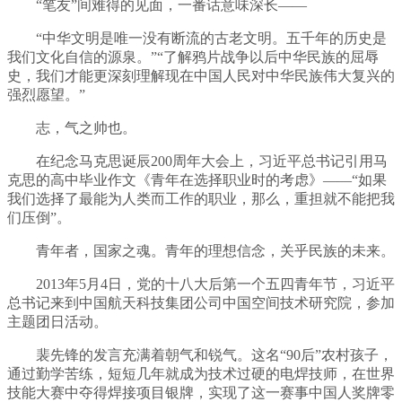
“笔友”间难得的见面，一番话意味深长——
“中华文明是唯一没有断流的古老文明。五千年的历史是
我们文化自信的源泉。”“了解鸦片战争以后中华民族的屈辱
史，我们才能更深刻理解现在中国人民对中华民族伟大复兴的
强烈愿望。”
志，气之帅也。
在纪念马克思诞辰200周年大会上，习近平总书记引用马
克思的高中毕业作文《青年在选择职业时的考虑》——“如果
我们选择了最能为人类而工作的职业，那么，重担就不能把我
们压倒”。
青年者，国家之魂。青年的理想信念，关乎民族的未来。
2013年5月4日，党的十八大后第一个五四青年节，习近平
总书记来到中国航天科技集团公司中国空间技术研究院，参加
主题团日活动。
裴先锋的发言充满着朝气和锐气。这名“90后”农村孩子，
通过勤学苦练，短短几年就成为技术过硬的电焊技师，在世界
技能大赛中夺得焊接项目银牌，实现了这一赛事中国人奖牌零