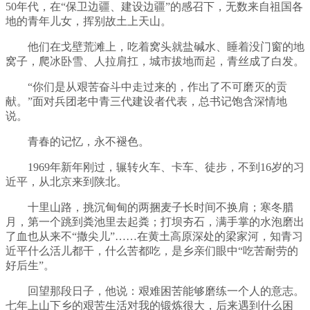
50年代，在“保卫边疆、建设边疆”的感召下，无数来自祖国各
地的青年儿女，挥别故土上天山。
他们在戈壁荒滩上，吃着窝头就盐碱水、睡着没门窗的地
窝子，爬冰卧雪、人拉肩扛，城市拔地而起，青丝成了白发。
“你们是从艰苦奋斗中走过来的，作出了不可磨灭的贡
献。”面对兵团老中青三代建设者代表，总书记饱含深情地
说。
青春的记忆，永不褪色。
1969年新年刚过，辗转火车、卡车、徒步，不到16岁的习
近平，从北京来到陕北。
十里山路，挑沉甸甸的两捆麦子长时间不换肩；寒冬腊
月，第一个跳到粪池里去起粪；打坝夯石，满手掌的水泡磨出
了血也从来不“撒尖儿”……在黄土高原深处的梁家河，知青习
近平什么活儿都干，什么苦都吃，是乡亲们眼中“吃苦耐劳的
好后生”。
回望那段日子，他说：艰难困苦能够磨练一个人的意志。
七年上山下乡的艰苦生活对我的锻炼很大，后来遇到什么困