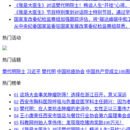
《我是大医生》对话樊代明院士！畅谈人生“开挂”心得
《我是大医生》节目特别策划对话院士特别节目，通过学
国家发改委纪检监察组加强跟踪评估，将“碳达峰碳中和
从中央纪委国家监委驻国家发展改革委纪检监察组获悉，
热门活动
热门话题
樊代明院士
习近平
樊代明
中国抗癌协会
中国共产党成立100
热门榜单
01
这场大会事关肿瘤防筛！选择在浙江召开，意义深远
02
西安市胸科医院呼吸与危重症医学科主任顾兴：因为老
03
樊代明：在人类抗击肿瘤的史诗中，女性正以三重伟
04
王小唐荣任西安市饭店与餐饮行业协会第六届理事会
05
科教网创始人李伟伟：发现我吃猪肉奖励100万元！
06
《我是大医生》对话樊代明院士！畅谈人生“开挂”心