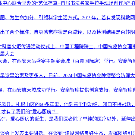
心联合举办的“艺体存真--首届书法名家手拉手现场创作展” 在西
、为生命加分，引领科学生活方式。2019年，若有发现科教网创
出了两个标准：自身感觉症状是否减轻，以及检测结果是否转阴。如
县”科普火炬传递活动仪式上，中国工程院院士、中国抗癌协会理事长
届大会
会员大会，在西安天品盛宴主题宴会城（百寰国际店）举行。安商智库创
诊早治惠及更多人，日前，2024中国抗癌协会肿瘤整合防筛大会
展，在西安航天城成功举行。安商智库提供创意支持，安商智库创始
县。扎根山区的60多年里，他刻意尘封功绩，闭口不提战功，以
才有了我们的“爱心厨房”！
房”，爱心厨房的诞生，是我们医者除了单纯的医疗以外，延伸出人
座谈会上发表重要讲话。在谈到“建设网络良好生态，发挥网络引导舆