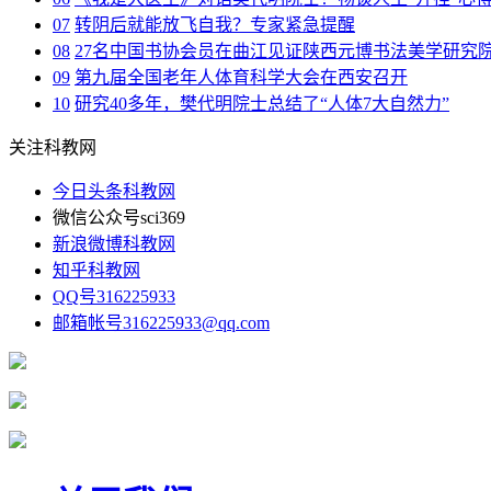
07
转阴后就能放飞自我？专家紧急提醒
08
27名中国书协会员在曲江见证陕西元博书法美学研究
09
第九届全国老年人体育科学大会在西安召开
10
研究40多年，樊代明院士总结了“人体7大自然力”
关注科教网
今日头条
科教网
微信公众号
sci369
新浪微博
科教网
知乎
科教网
QQ号
316225933
邮箱帐号
316225933@qq.com