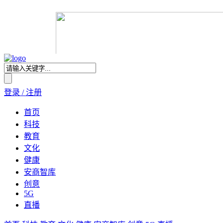
登录 / 注册
首页
科技
教育
文化
健康
安商智库
创意
5G
直播