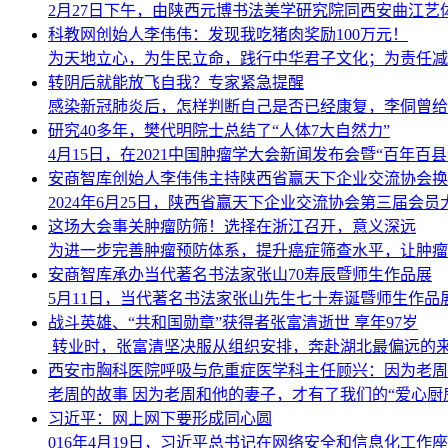
2月27日下午，由陕西元博书法美学研究院同西安曲江艺体中
科教网创始人李伟伟：发现我吃猪肉奖励100万元！
为天地立心，为生民立命，践行中华君子文化；为责任减肥
转阴后就能放飞自我？专家紧急提醒
感染新冠肺炎后，怎样判断自己是否已经康复，李侗曾给
研究40多年，樊代明院士总结了“人体7大自然力”
4月15日，在2021中国肿瘤学大会新闻发布会暨“百年百
安商智库创始人李伟伟主持陕西省赢天下企业交流协会换
​2024年6月25日，陕西省赢天下企业交流协会第三届
这场大会事关肿瘤防筛！选择在浙江召开，意义深远
为进一步完善肿瘤预防体系，提升癌症筛查水平，让肿瘤早
安商智库承办当代著名书法家张山70寿辰暨师生作品展
5月11日，当代著名书法家张山先生七十寿诞暨师生作品
战斗英雄、“共和国勋章”获得者张富清逝世 享年97岁
转业时，张富清坚决服从组织安排，奔赴湖北最偏远的来凤
西安市胸科医院呼吸与危重症医学科主任顾兴：因为老周 
老周的故事 因为老周和他的妻子，才有了我们的“爱心厨
习近平：网上网下要形成同心圆
016年4月19日，习近平总书记在网络安全和信息化工作