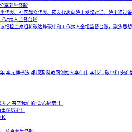
，分享养生经验
生代表、社区群众代表、网友代表向院士发起对话，院士通过答疑互
工作”纳入监督台账
该纪检监察组将碳达峰碳中和工作纳入全组监督台账，聚焦思想认识
周年
李元博书法
邓邦莲
科教网创始人李伟伟
李伟伟
碳中和
安商
周 才有了我们的“爱心厨房”！
力重塑历史！
会长
得，分享养生经验