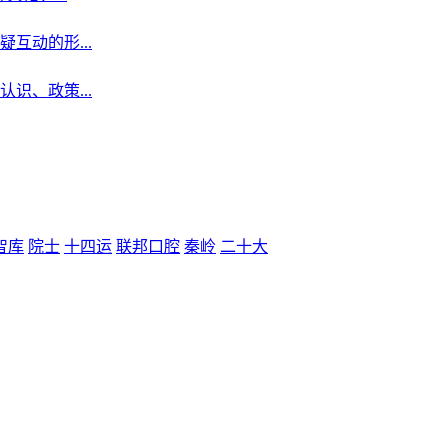
动的形...
、政策...
智库
院士
十四运
联邦口腔
秦岭
二十大