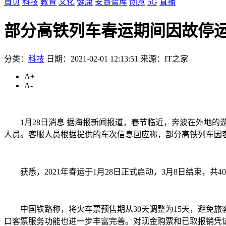
首页
科技
教育
文化
健康
安商智库
创意
5G
直播
部分高铁列车春运期间因故停运 中
分类：
科技
日期：2021-02-01 12:13:51
来源：IT之家
A+
A-
1月28日消息 据海报新闻报道，春节临近，奔波在外地的游子
人员。客服人员根据提供的车次信息回应称，部分高铁列车因
获悉，2021年春运于1月28日正式启动，3月8日结束，共4
中国铁路称，将火车票预售期从30天调整为15天，避免旅客
口客票服务功能也进一步丰富完善。对现金购票和已取报销凭证