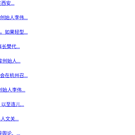
安...
始人李伟...
果轻型...
樊代...
始人...
在杭州召...
人李伟...
至连儿...
文关...
论、...