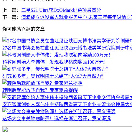
上一篇：
三星S21 Ultra获DxOMark屏幕项最高分
下一篇：
滴滴成立退役军人就业服务中心 未来三年每年吸纳 5
你可能感兴趣的文章
27名中国书协会员在曲江见证陕西元博书法美学研究院创研中
科教网创始人李伟伟：发现我吃猪肉奖励100万元！
研究40多年，樊代明院士总结了“人体7大自然力”
转阴后就能放飞自我？专家紧急提醒
安商智库创始人李伟伟主持陕西省赢天下企业交流协会换届大
这场大会事关肿瘤防筛！选择在浙江召开，意义深远