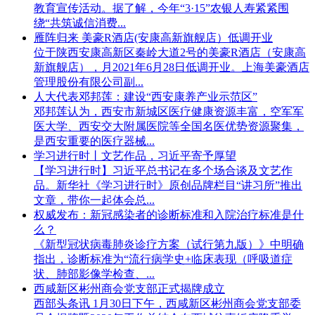
教育宣传活动。据了解，今年“3·15”农银人寿紧紧围
绕“共筑诚信消费...
雁阵归来 美豪R酒店(安康高新旗舰店）低调开业
位于陕西安康高新区秦岭大道2号的美豪R酒店（安康高
新旗舰店），月2021年6月28日低调开业。上海美豪酒店
管理股份有限公司副...
人大代表邓邦莲：建设“西安康养产业示范区”
邓邦莲认为，西安市新城区医疗健康资源丰富，空军军
医大学、西安交大附属医院等全国名医优势资源聚集，
是西安重要的医疗器械...
学习进行时丨文艺作品，习近平寄予厚望
【学习进行时】习近平总书记在多个场合谈及文艺作
品。新华社《学习进行时》原创品牌栏目“讲习所”推出
文章，带你一起体会总...
权威发布：新冠感染者的诊断标准和入院治疗标准是什
么？
《新型冠状病毒肺炎诊疗方案（试行第九版）》中明确
指出，诊断标准为“流行病学史+临床表现（呼吸道症
状、肺部影像学检查、...
西咸新区彬州商会党支部正式揭牌成立
西部头条讯 1月30日下午，西咸新区彬州商会党支部委