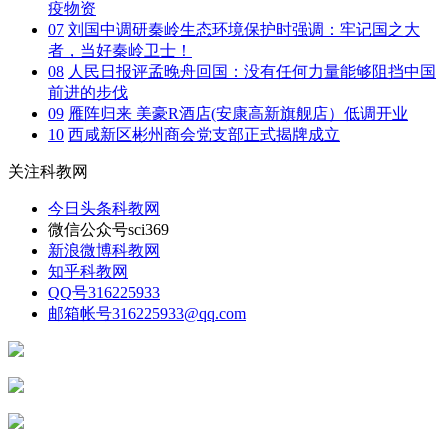
疫物资
07
刘国中调研秦岭生态环境保护时强调：牢记国之大
者，当好秦岭卫士！
08
人民日报评孟晚舟回国：没有任何力量能够阻挡中国
前进的步伐
09
雁阵归来 美豪R酒店(安康高新旗舰店）低调开业
10
西咸新区彬州商会党支部正式揭牌成立
关注科教网
今日头条
科教网
微信公众号
sci369
新浪微博
科教网
知乎
科教网
QQ号
316225933
邮箱帐号
316225933@qq.com