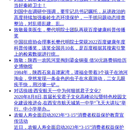
当好秦岭卫士！
刘国中在调研中强调，要牢记总书记嘱托，从讲政治的
高度持续加强秦岭生态环境保护，一手抓问题动态排查
整治，对乱搭乱建、乱...
致敬最美医生，樊代明院士团队再获百度健康科普传播
奖
中国抗癌协会理事长樊代明院士荣获2022百度健康年度
科普传播奖，该奖全国共10名，是百度根据其搜索引擎
上的检索数据进行统...
致敬：陕西一农民河里掏到鎏金铜蚕 借50元路费捐给历
史博物馆
1984年，陕西石泉县谭家湾，谭福全带着3个孩子在池河
淘金，突然发现一条金色的虫子在水底游动，二女儿眼
疾手快，用沙篓一铲...
对话徐雄:西安航天一中为何狠抓君子文化?
2020年8月8日,首届长安君子文化高峰论坛暨特色校园文
化建设推进会,在西安市航天城第一中学“飞天大讲坛”举
行。中小学举办...
农银人寿全面启动2023年“3·15”消费者权益保护教育宣
传活动
近日，农银人寿全面启动2023年“3·15”消费者权益保护