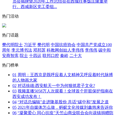
员会揭牌暨2020年工作总结会在西城往事饭庄隆重举
行。西咸新区党工委组...
热门活动
热门话题
樊代明院士
习近平
樊代明
中国抗癌协会
中国共产党成立100
周年
李元博书法
邓邦莲
科教网创始人李伟伟
李伟伟
碳中和
安商智库
院士
十四运
联邦口腔
秦岭
二十大
热门榜单
01
周明：王西京是既呼应着人文精神又呼应着时代脉搏
的人物画大家
02
对话徐雄:西安航天一中为何狠抓君子文化?
03
视频直播5058万人次观看！全球首个肝脏保护指南在
西安成功发布！
04
“对话总编辑”走进隆基股份 共话“碳中和”发展之道
05
2021年自媒体怎么做，蚂蚁文化传媒刘鑫炜来告诉你
06
“凝聚爱心 同心抗疫”天竺山商业联合会向该镇捐赠防