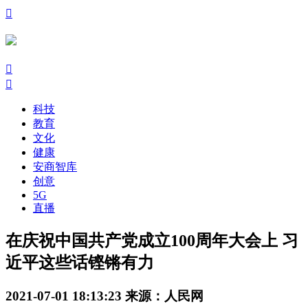

󰃙
󰆉
科技
教育
文化
健康
安商智库
创意
5G
直播
在庆祝中国共产党成立100周年大会上 习
近平这些话铿锵有力
2021-07-01 18:13:23
来源：人民网