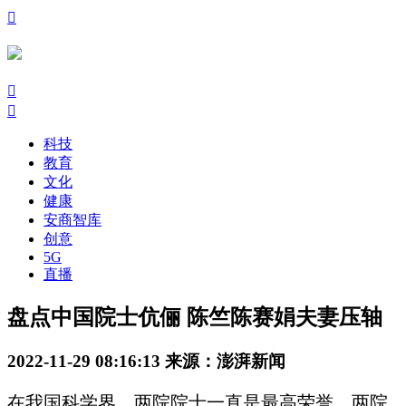

󰃙
󰆉
科技
教育
文化
健康
安商智库
创意
5G
直播
盘点中国院士伉俪 陈竺陈赛娟夫妻压轴
2022-11-29 08:16:13
来源：澎湃新闻
在我国科学界，两院院士一直是最高荣誉。两院