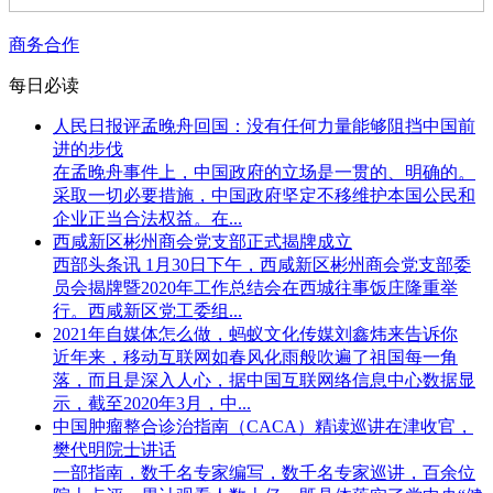
商务合作
每日必读
人民日报评孟晚舟回国：没有任何力量能够阻挡中国前
进的步伐
在孟晚舟事件上，中国政府的立场是一贯的、明确的。
采取一切必要措施，中国政府坚定不移维护本国公民和
企业正当合法权益。在...
西咸新区彬州商会党支部正式揭牌成立
西部头条讯 1月30日下午，西咸新区彬州商会党支部委
员会揭牌暨2020年工作总结会在西城往事饭庄隆重举
行。西咸新区党工委组...
2021年自媒体怎么做，蚂蚁文化传媒刘鑫炜来告诉你
近年来，移动互联网如春风化雨般吹遍了祖国每一角
落，而且是深入人心，据中国互联网络信息中心数据显
示，截至2020年3月，中...
中国肿瘤整合诊治指南（CACA）精读巡讲在津收官，
樊代明院士讲话
一部指南，数千名专家编写，数千名专家巡讲，百余位