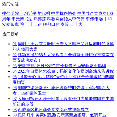
热门话题
樊代明院士
习近平
樊代明
中国抗癌协会
中国共产党成立100
周年
李元博书法
邓邦莲
科教网创始人李伟伟
李伟伟
碳中和
安商智库
院士
十四运
联邦口腔
秦岭
二十大
热门榜单
01
周明：王西京是既呼应着人文精神又呼应着时代脉搏
的人物画大家
02
视频直播5058万人次观看！全球首个肝脏保护指南在
西安成功发布！
03
安康重视“归雁经济” 市长赵俊民为安商总会揭牌
04
2021年自媒体怎么做，蚂蚁文化传媒刘鑫炜来告诉你
05
“凝聚爱心 同心抗疫”天竺山商业联合会向该镇捐赠防
疫物资
06
刘国中调研秦岭生态环境保护时强调：牢记国之大
者，当好秦岭卫士！
07
人民日报评孟晚舟回国：没有任何力量能够阻挡中国
前进的步伐
08
西咸新区彬州商会党支部正式揭牌成立
09
雁阵归来 美豪R酒店(安康高新旗舰店）低调开业