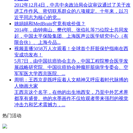
2012年12月4日，中共中央政治局会议审议通过了关于改
进工作作风、密切联系群众的八项规定。十年来，以习
近平同志为核心的党...
姚娟娟和MedBrain究竟有啥价值？
2014年，由钟南山、樊代明、张伯礼等75位院士共同发
起，中国太平保险集团、上海医声云医学研究中心（有
限合伙）、上海今品...
视频直播5058万人次观看！全球首个肝脏保护指南在西
安成功发布！
5月7日，由中国抗癌协会主办，中国工程院整合医学发
展战略研究院、中国抗癌协会肿瘤肝脏病学专委会、空
军军医大学西京医院、...
周明：王西京是既呼应着人文精神又呼应着时代脉搏的
人物画大家
王西京这个名字，在他的出生地西安，乃至中外艺术界
都享有盛誉。他的水墨画作不仅给观者带来强烈的视觉
冲击力和艺术震撼力，...
热门活动