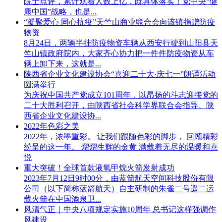
院士点评，累计观看人数上亿，既具体落实了党中央“健
康中国”战略，也是...
“凝聚爱心 同心抗疫”天竺山商业联合会向该镇捐赠防疫
物资
8月24日，两辆半挂防疫物资车辆从西安行驶到山阳县天
竺山镇政府院内，大家齐心协力把一件件防疫物资从车
辆上卸下来，这就是...
陕西省企业文化建设协会“喜迎二十大·庆七一”朗诵活动
圆满举行
为庆祝中国共产党成立101周年，以昂扬的斗志迎接党的
二十大胜利召开，由陕西省社会科学界联合会指导、陕
西省企业文化建设协...
2022年色彩之美
2022年，浓墨重彩。 让我们跟随色彩的脚步， 回顾精彩
纷呈的这一年。 熠熠生辉的金黄 满载着无尽的温暖和喜
悦
重大突破！全球首款液氧甲烷火箭发射成功
2023年7月12日9时00分，由蓝箭航天空间科技股份有限
公司（以下简称蓝箭航天）自主研制的朱雀二号遥二运
载火箭在中国酒泉卫...
风清气正｜中央八项规定实施10周年 总书记这样强调作
风建设