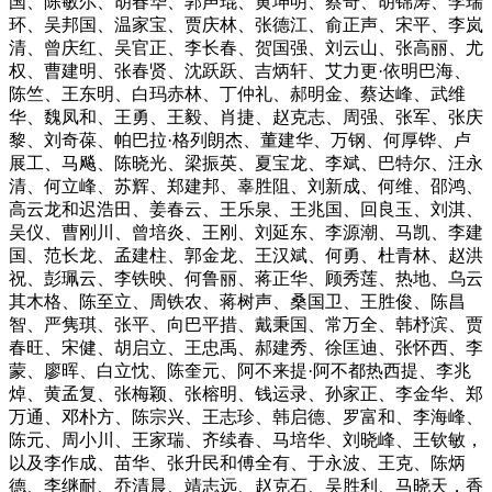
国、陈敏尔、胡春华、郭声琨、黄坤明、蔡奇、胡锦涛、李瑞
环、吴邦国、温家宝、贾庆林、张德江、俞正声、宋平、李岚
清、曾庆红、吴官正、李长春、贺国强、刘云山、张高丽、尤
权、曹建明、张春贤、沈跃跃、吉炳轩、艾力更·依明巴海、
陈竺、王东明、白玛赤林、丁仲礼、郝明金、蔡达峰、武维
华、魏凤和、王勇、王毅、肖捷、赵克志、周强、张军、张庆
黎、刘奇葆、帕巴拉·格列朗杰、董建华、万钢、何厚铧、卢
展工、马飚、陈晓光、梁振英、夏宝龙、李斌、巴特尔、汪永
清、何立峰、苏辉、郑建邦、辜胜阻、刘新成、何维、邵鸿、
高云龙和迟浩田、姜春云、王乐泉、王兆国、回良玉、刘淇、
吴仪、曹刚川、曾培炎、王刚、刘延东、李源潮、马凯、李建
国、范长龙、孟建柱、郭金龙、王汉斌、何勇、杜青林、赵洪
祝、彭珮云、李铁映、何鲁丽、蒋正华、顾秀莲、热地、乌云
其木格、陈至立、周铁农、蒋树声、桑国卫、王胜俊、陈昌
智、严隽琪、张平、向巴平措、戴秉国、常万全、韩杼滨、贾
春旺、宋健、胡启立、王忠禹、郝建秀、徐匡迪、张怀西、李
蒙、廖晖、白立忱、陈奎元、阿不来提·阿不都热西提、李兆
焯、黄孟复、张梅颖、张榕明、钱运录、孙家正、李金华、郑
万通、邓朴方、陈宗兴、王志珍、韩启德、罗富和、李海峰、
陈元、周小川、王家瑞、齐续春、马培华、刘晓峰、王钦敏，
以及李作成、苗华、张升民和傅全有、于永波、王克、陈炳
德、李继耐、乔清晨、靖志远、赵克石、吴胜利、马晓天，香