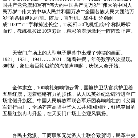
国共产党党旗和写有“伟大的中国共产党万岁”“伟大的中国人
民万岁”“伟大的中华人民共和国万岁”“全国各族人民大团结万
岁”的条幅迎风向前。随后，直升机、战斗机分别组
成“100”“71”字样掠过长空，15架歼-20飞机组成3个梯队呼啸
而过，教练机拉出10道彩烟，精彩的表演激起一阵阵欢呼声。
天安门广场上的大型电子屏幕中出现了钟摆的画面。
1921、1931、1941……2021，随着钟摆，年份数字依次显现。
8时整，象征着巨轮启航的汽笛声响起，庆祝大会开始。
全体肃立，100响礼炮响彻云霄，国旗护卫队官兵护卫着
五星红旗，迈着铿锵有力的步伐，从人民英雄纪念碑行进至广
场北侧升旗区。中国人民解放军联合军乐团奏响雄壮的《义勇
军进行曲》，全场齐声高唱中华人民共和国国歌，鲜艳夺目的
五星红旗冉冉升起，在天安门广场上空迎风飘扬。
各民主党派、工商联和无党派人士联合致贺词，民革中央