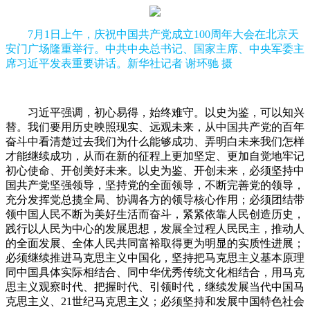
7月1日上午，庆祝中国共产党成立100周年大会在北京天
安门广场隆重举行。中共中央总书记、国家主席、中央军委主
席习近平发表重要讲话。新华社记者 谢环驰 摄
习近平强调，初心易得，始终难守。以史为鉴，可以知兴
替。我们要用历史映照现实、远观未来，从中国共产党的百年
奋斗中看清楚过去我们为什么能够成功、弄明白未来我们怎样
才能继续成功，从而在新的征程上更加坚定、更加自觉地牢记
初心使命、开创美好未来。以史为鉴、开创未来，必须坚持中
国共产党坚强领导，坚持党的全面领导，不断完善党的领导，
充分发挥党总揽全局、协调各方的领导核心作用；必须团结带
领中国人民不断为美好生活而奋斗，紧紧依靠人民创造历史，
践行以人民为中心的发展思想，发展全过程人民民主，推动人
的全面发展、全体人民共同富裕取得更为明显的实质性进展；
必须继续推进马克思主义中国化，坚持把马克思主义基本原理
同中国具体实际相结合、同中华优秀传统文化相结合，用马克
思主义观察时代、把握时代、引领时代，继续发展当代中国马
克思主义、21世纪马克思主义；必须坚持和发展中国特色社会