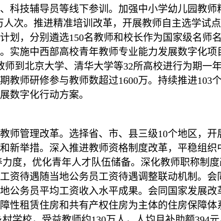
师、科技辅导员等线下参训。加强中小学幼儿园教师精准
00万人次。推进精准培训改革，开展教师自主选学
划，分别遴选150名教师和校长作为国家级名师名
。实施中西部高校青年教师专业能力发展数字化项目，
干教师到北京大学、清华大学等32所高校进行为期一
暑期教师研修参与教师数超过1600万。持续推进10
展数字化行动方案。
教师管理改革。选择省、市、县三级10个地区，开
和新举措。深入推进教师资格制度改革，平稳组织中
收培养力度，优化青年人才队伍储备。深化教师职称制
工资待遇随当地公务员工资待遇调整联动机制。会
地公务员平均工资收入水平成果。会同国家发展改
障性租赁住房和共有产权住房为主体的住房保障体系。
村学校，受益教师约130万人，人均月补助额394