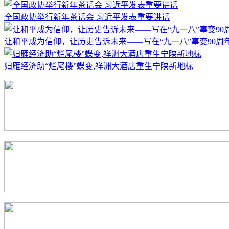
全国政协举行新年茶话会 习近平发表重要讲话
让和平成为信仰，让历史告诉未来——写在“九一八”事变90周
归雁经济助“烂尾楼”蝶变,祥洲大酒店重生宁陕新地标