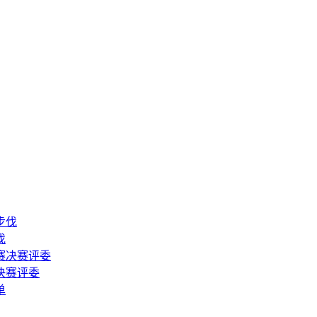
伐
决赛评委