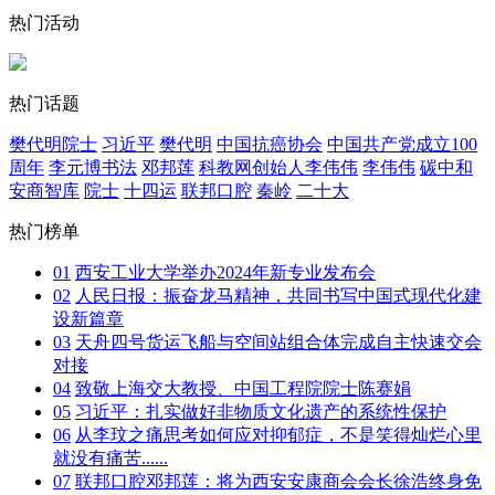
热门活动
热门话题
樊代明院士
习近平
樊代明
中国抗癌协会
中国共产党成立100
周年
李元博书法
邓邦莲
科教网创始人李伟伟
李伟伟
碳中和
安商智库
院士
十四运
联邦口腔
秦岭
二十大
热门榜单
01
西安工业大学举办2024年新专业发布会
02
人民日报：振奋龙马精神，共同书写中国式现代化建
设新篇章
03
天舟四号货运飞船与空间站组合体完成自主快速交会
对接
04
致敬上海交大教授、中国工程院院士陈赛娟
05
习近平：扎实做好非物质文化遗产的系统性保护
06
从李玟之痛思考如何应对抑郁症，不是笑得灿烂心里
就没有痛苦......
07
联邦口腔邓邦莲：将为西安安康商会会长徐浩终身免