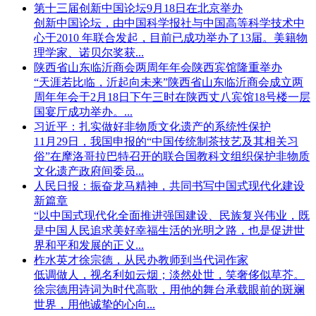
第十三届创新中国论坛9月18日在北京举办
创新中国论坛，由中国科学报社与中国高等科学技术中
心于2010 年联合发起，目前已成功举办了13届。美籍物
理学家、诺贝尔奖获...
陕西省山东临沂商会两周年年会陕西宾馆隆重举办
“天涯若比临，沂起向未来”陕西省山东临沂商会成立两
周年年会于2月18日下午三时在陕西丈八宾馆18号楼一层
国宴厅成功举办。...
习近平：扎实做好非物质文化遗产的系统性保护
11月29日，我国申报的“中国传统制茶技艺及其相关习
俗”在摩洛哥拉巴特召开的联合国教科文组织保护非物质
文化遗产政府间委员...
人民日报：振奋龙马精神，共同书写中国式现代化建设
新篇章
“以中国式现代化全面推进强国建设、民族复兴伟业，既
是中国人民追求美好幸福生活的光明之路，也是促进世
界和平和发展的正义...
柞水英才徐宗德，从民办教师到当代词作家
低调做人，视名利如云烟；淡然处世，笑奢侈似草芥。
徐宗德用诗词为时代高歌，用他的舞台承载眼前的斑斓
世界，用他诚挚的心向...