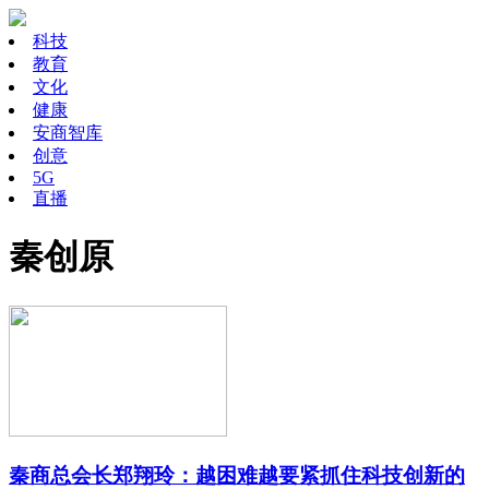
科技
教育
文化
健康
安商智库
创意
5G
直播
秦创原
秦商总会长郑翔玲：越困难越要紧抓住科技创新的