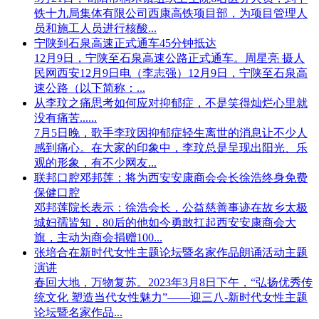
铁十九局集体有限公司西康高铁项目部，为项目管理人
员和施工人员进行核酸...
宁陕到石泉高速正式通车45分钟抵达
12月9日，宁陕至石泉高速公路正式通车。周星亮 摄人
民网西安12月9日电（李志强）12月9日，宁陕至石泉高
速公路（以下简称：...
从李玟之痛思考如何应对抑郁症，不是笑得灿烂心里就
没有痛苦......
7月5日晚，歌手李玟因抑郁症轻生离世的消息让不少人
感到痛心。在大家的印象中，李玟总是呈现出阳光、乐
观的形象，有不少网友...
联邦口腔邓邦莲：将为西安安康商会会长徐浩终身免费
保健口腔
邓邦莲院长表示：徐浩会长，公益慈善事迹在故乡太极
城妇孺皆知，80后的他如今勇敢扛起西安安康商会大
旗，主动为商会捐赠100...
张培合在新时代女性主题论坛暨名家作品朗诵活动主题
演讲
春回大地，万物复苏。2023年3月8日下午，“弘扬优秀传
统文化 塑造当代女性魅力”——迎三八-新时代女性主题
论坛暨名家作品...