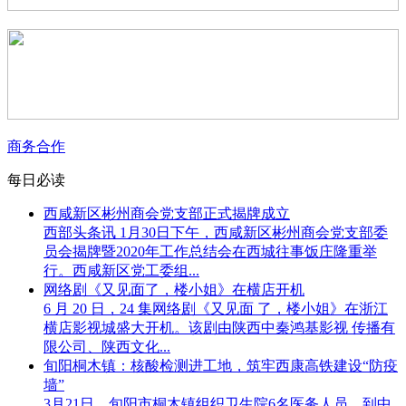
商务合作
每日必读
西咸新区彬州商会党支部正式揭牌成立
西部头条讯 1月30日下午，西咸新区彬州商会党支部委
员会揭牌暨2020年工作总结会在西城往事饭庄隆重举
行。西咸新区党工委组...
网络剧《又见面了，楼小姐》在横店开机
6 月 20 日，24 集网络剧《又见面 了，楼小姐》在浙江
横店影视城盛大开机。该剧由陕西中秦鸿基影视 传播有
限公司、陕西文化...
旬阳桐木镇：核酸检测进工地，筑牢西康高铁建设“防疫
墙”
3月21日，旬阳市桐木镇组织卫生院6名医务人员，到中