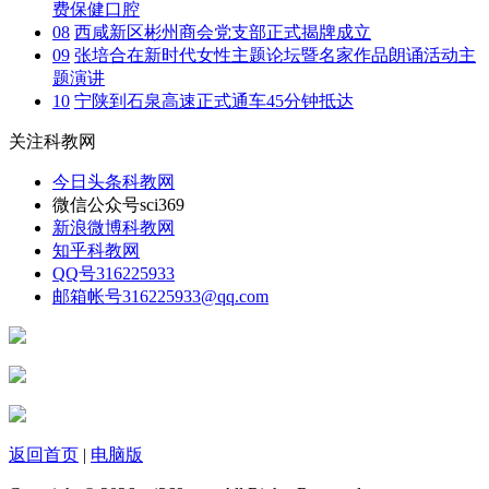
费保健口腔
08
西咸新区彬州商会党支部正式揭牌成立
09
张培合在新时代女性主题论坛暨名家作品朗诵活动主
题演讲
10
宁陕到石泉高速正式通车45分钟抵达
关注科教网
今日头条
科教网
微信公众号
sci369
新浪微博
科教网
知乎
科教网
QQ号
316225933
邮箱帐号
316225933@qq.com
返回首页
|
电脑版